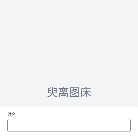
臾离图床
姓名